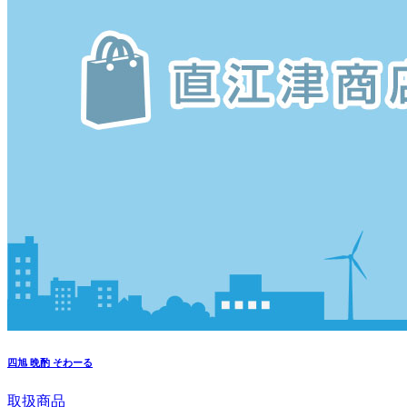
四旭
晩酌 そわーる
取扱商品