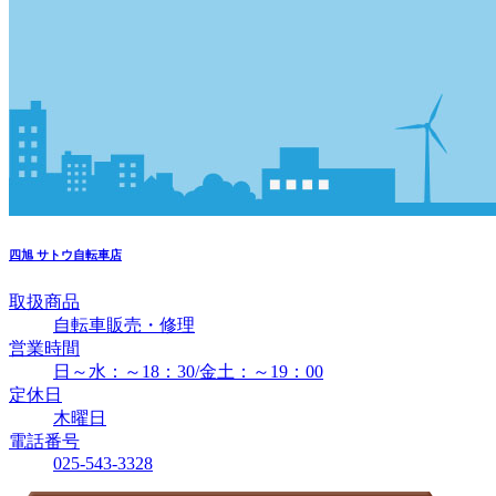
四旭
サトウ自転車店
取扱商品
自転車販売・修理
営業時間
日～水：～18：30/金土：～19：00
定休日
木曜日
電話番号
025-543-3328