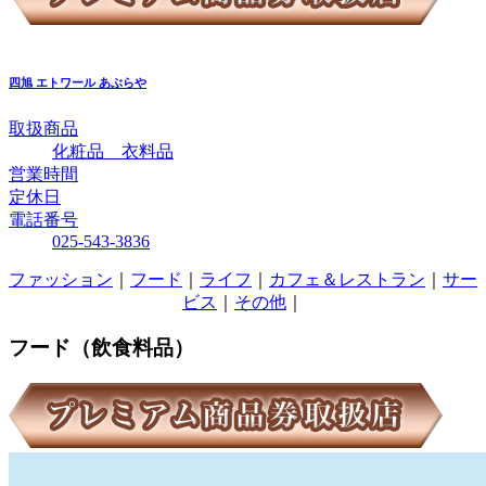
四旭
エトワール あぶらや
取扱商品
化粧品 衣料品
営業時間
定休日
電話番号
025-543-3836
ファッション
｜
フード
｜
ライフ
｜
カフェ＆レストラン
｜
サー
ビス
｜
その他
｜
フード（飲食料品）