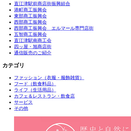
直江津駅前商店街振興組合
港町商工振興会
東部商工振興会
西部商工振興会
西部商工振興会 エルマール専門店街
五智商工振興会
直江津駅南商工会
四ッ屋・旭商店街
通信販売のご紹介
カテゴリ
ファッション（衣服・服飾雑貨）
フード（飲食料品）
ライフ（生活用品）
カフェ＆レストラン・飲食店
サービス
その他