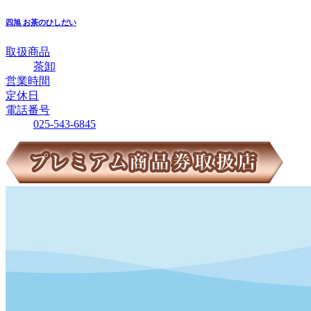
四旭
お茶のひしだい
取扱商品
茶卸
営業時間
定休日
電話番号
025-543-6845