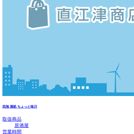
四旭
酒処 ちょっと味川
取扱商品
居酒屋
営業時間