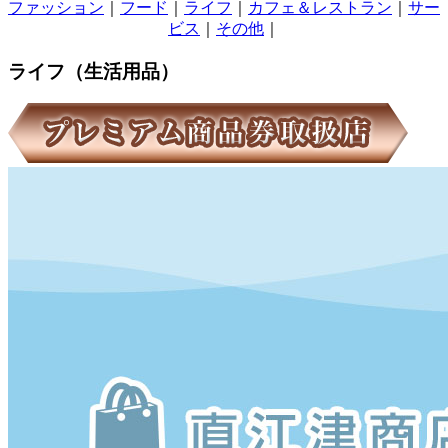
ファッション
｜
フード
｜
ライフ
｜
カフェ＆レストラン
｜
サー
ビス
｜
その他
｜
ライフ（生活用品）