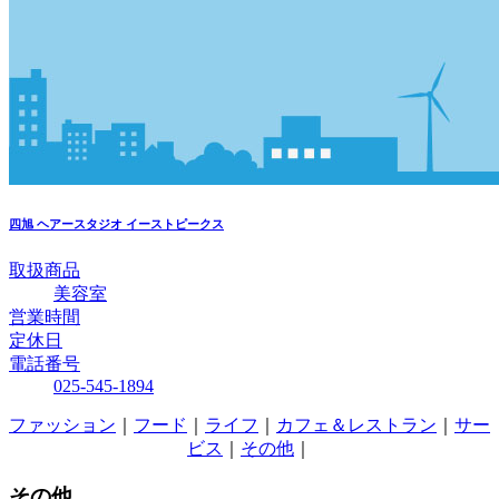
四旭
ヘアースタジオ イーストピークス
取扱商品
美容室
営業時間
定休日
電話番号
025-545-1894
ファッション
｜
フード
｜
ライフ
｜
カフェ＆レストラン
｜
サー
ビス
｜
その他
｜
その他