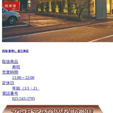
四旭
富寿し 直江津店
取扱商品
寿司
営業時間
11:00～22:00
定休日
年始（1/1・2）
電話番号
025-543-3795