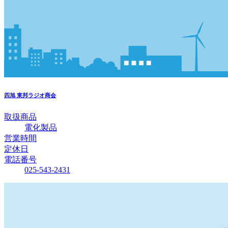
四旭
東邦ラジオ商会
取扱商品
電化製品
営業時間
定休日
電話番号
025-543-2431