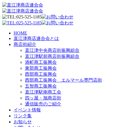
HOME
直江津商店連合会とは
商店街紹介
直江津中央商店街振興組合
直江津駅前商店街振興組合
港町商工振興会
東部商工振興会
西部商工振興会
西部商工振興会 エルマール専門店街
五智商工振興会
直江津駅南商工会
四ッ屋・旭商店街
通信販売のご紹介
イベント情報
リンク集
お知らせ